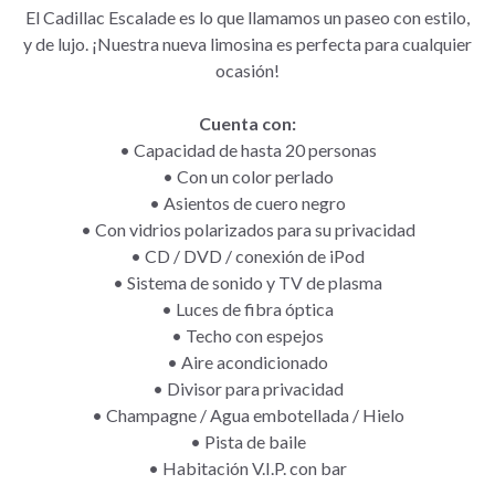
El Cadillac Escalade es lo que llamamos un paseo con estilo,
y de lujo. ¡Nuestra nueva limosina es perfecta para cualquier
ocasión!
Cuenta con:
• Capacidad de hasta 20 personas
•
Con un color perlado
•
Asientos de cuero negro
•
Con vidrios polarizados para su privacidad
•
CD / DVD / conexión de iPod
•
Sistema de sonido y TV de plasma
•
Luces de fibra óptica
•
Techo con espejos
•
Aire acondicionado
•
Divisor para privacidad
•
Champagne / Agua embotellada / Hielo
•
Pista de baile
•
Habitación V.I.P. con bar